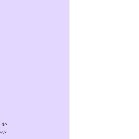
n de
es?