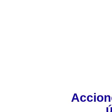
Accion
ú